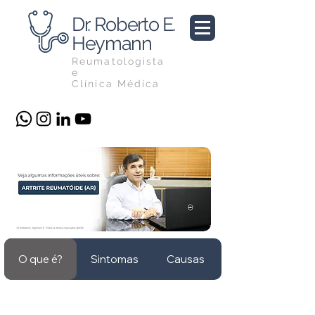
Dr. Roberto E.
Heymann
Reumatologista
e
Clínica Médica
O que é?
Sintomas
Causas