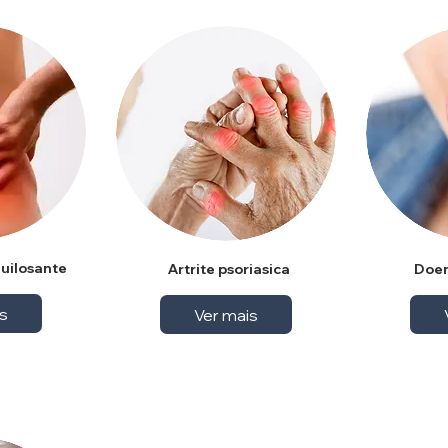
quilosante
Artrite psoriasica
Doen
s
Ver mais