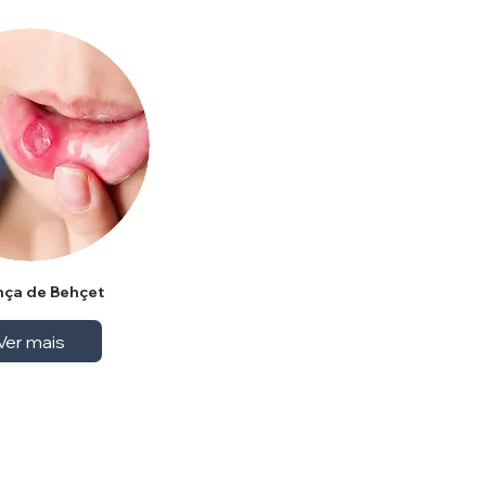
ça de Behçet
Ver mais