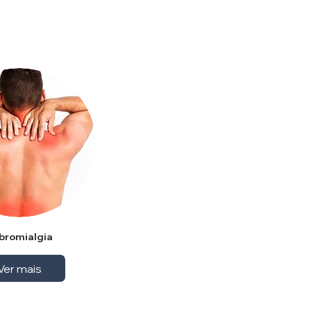
ibromialgia
Ver mais