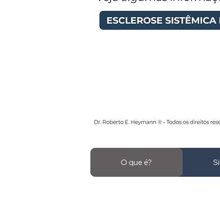
O que é?
S