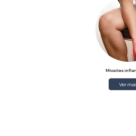
Miosites infl
Ver mai