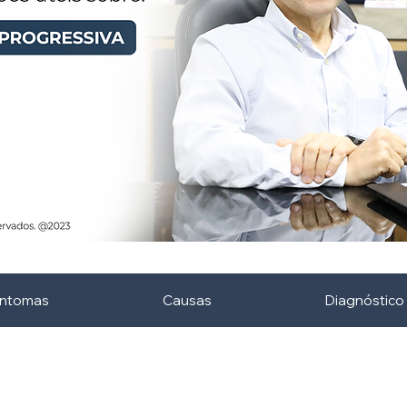
intomas
Causas
Diagnóstico