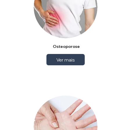
Osteoporose
Ver mais