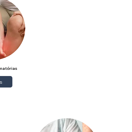
amatórias
s