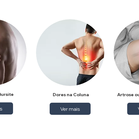
Bursite
Dores na Coluna
Artrose o
s
Ver mais