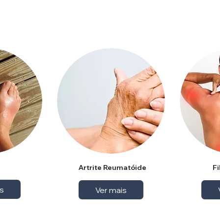
Artrite Reumatóide
F
s
Ver mais