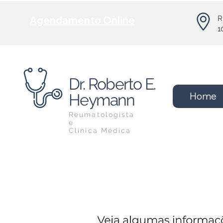
Agendamento Online
R
1
Dr. Roberto E.
Home
Heymann
Reumatologista
e
Clínica Médica